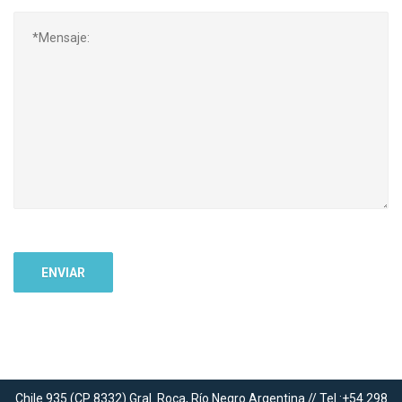
Chile 935 (CP 8332) Gral. Roca, Río Negro Argentina // Tel.:+54 298